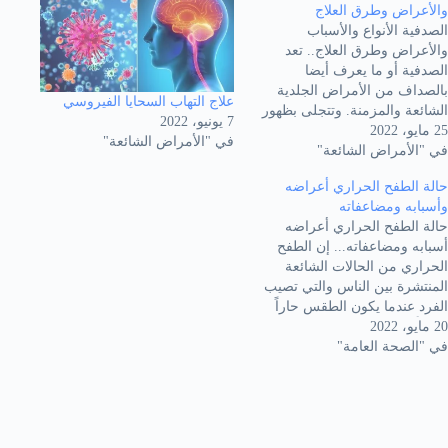
والأعراض وطرق العلاج
الصدفية الأنواع والأسباب
والأعراض وطرق العلاج.. تعد
الصدفية أو ما يعرف أيضا
بالصداف من الأمراض الجلدية
علاج التهاب السحايا الفيروسي
الشائعة والمزمنة. وتتجلى بظهور
7 يونيو، 2022
25 مايو، 2022
قشور فضية على سطح الجلد مع
في "الأمراض الشائعة"
في "الأمراض الشائعة"
بقع حمراء تتسبب بحكة مزعجة،
وأحياناً قد تسبب الألم. تظهر عادةً
حالة الطفح الحراري أعراضه
على الجلد في أماكن محددة مثل
وأسبابه ومضاعفاته
المرفقين والركبتين والجزع. كذلك
حالة الطفح الحراري أعراضه
في فروة الرأس…
أسبابه ومضاعفاته... إن الطفح
الحراري من الحالات الشائعة
المنتشرة بين الناس والتي تصيب
الفرد عندما يكون الطقس حاراً
20 مايو، 2022
ورطباً. حيث إن هذه الحالة الطبية
في "الصحة العامة"
قد تشفى عادةً من تلقاء نفسها
لذلك دعونا نقدم لكم في هذا
المقال عبر موقع ملهمون الكثير
من المعلومات التي تساعدكم
في…