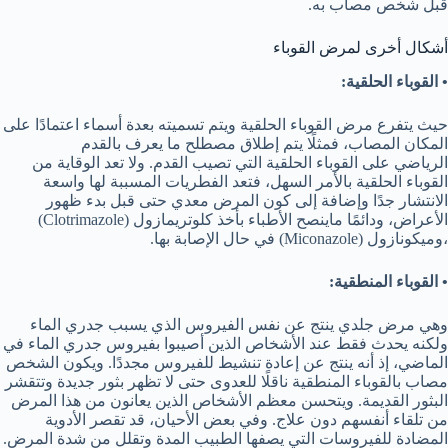
قبل شخص مصاب به.
أشكال أخرى لمرض القوباء
• القوباء الحلقية:
حيث يتفرع مرض القوباء الحلقية ويتم تسميته بعدة أسماء اعتمادًا على
المكان المصاب، فمثلًا يتم إطلاق مصطلح ما يعرف بالقدم
الرياضي على القوباء الحلقية التي تصيب القدم. ولا تعد الوقاية من
القوباء الحلقية بالأمر السهل، فتعد الفطريات المسببة لها واسعة
الانتشار جدًا وإضافة إلى كون المرض معدي حتى قبل بدء ظهور
الأعراض، ودائمًا ماينصح الأطباء بأخذ كلوتريمازول (Clotrimazole)
،وميكونازول (Miconazole) في حال الإصابة بها.
• القوباء المنطقية:
وهي مرض جلدي ينتج عن نفس الفيروس الذي يسبب جدري الماء
ولكنه يحدث فقط عند الأشخاص الذين أصيبوا بفيروس جدري الماء في
الماضي، إذ أنه ينتج عن إعادة تنشيط للفيروس مجددًا. ويكون الشخص
مصاب بالقوباء المنطقية ناقلًا للعدوى حتى لا تظهر بثور جديدة وتتقشر
البثور القديمة. ويتحسن معظم الأشخاص الذين يعانون من هذا المرض
من تلقاء أنفسهم دون علاج. وفي بعض الأحيان، قد تقصر الأدوية
المضادة للفيروسات التي يصفها الطبيب المدة وتقلل من شدة المرض.