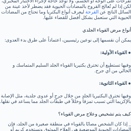
تقرحات على الوجه أو الجسم، ولا تُوجد حاجة لإجراء الاختبار المخبري،
لكن إذا لم تُعالج القروح بالمضادات الحيوية فقد يضطر لأخذ عينة من
السائل الناتج عن
القرحة
ليعرف أنواع البكتريا وما تحتاج من المضادات
الحيوية التي ستعمل بشكل أفضل للقضاء عليها.
أنواع مرض القوباء الجلدي
يمكن أن نقسمها إلى نوعين رئيسيين، اعتماداً على طرق بدء العدوى:
● القوباء الأولية:
وفيها تستطيع أن تخترق بكتيريا القوباء الجلد السليم المتماسك و
الخالي من أي جرح.
● القوباء الثانوية:
وفيها تخترق البكتيريا الجلد من خلال جرحٍ أو عدوى جلدية، مثل الإصابة
بالإكزيما التي تسبب تمزقاً وخللاً في طبقات الجلد مما يساعد في نقلها.
كيف يتم تشخيص وعلاج مرض القوباء؟
_ إذا كان الشخص مصابًا بالقوباء في منطقة صغيرة من الجلد، فإن
المضادات الحيوية الموضعية هي العلاج الموثوق ونستخدم كريم أو