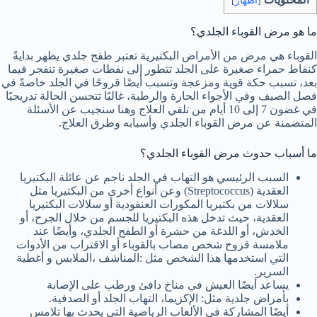
[
اظهار
]
ما هو مرض القوباء الجلدي؟
القوباء هي مرض من الأمراض البكتيرية تعتبر طفح جلدي يظهر بدايةً
كنقاط حمراء صغيرة على الجلد تتطور إلى نفطات صغيرة تنفجر فيما
بعد، تسبب حكة قوية ومزعجة وتسبب أيضًا قروحًا في الجلد خاصةً في
فصل الصيف وفي الأجواء الحارة والرطبة، غالبًا تتحسن الحالة تدريجيًا
في غضون 7 إلى 10 أيام من تلقي العلاج وهنا سنجيب عن الأسئلة
المتضمنة عن مرض القوباء الجلدي وأسبابه وطرق العلاج.
ما أسباب حدوث مرض القوباء الجلدي؟
السبب الرئيسي هو التهاب في الجلد ناجم عن عائلة البكتيريا
العقدية (Streptococcus) وعن أنواع أخرى من البكتيريا مثل
سلالات من بكتيريا المكورات العنقودية أو سلالات البكتيريا
العقدية، حيث تدخل هذه البكتيريا للجسم من خلال الجرح، أو
الخدش، أو اللدغة من حشرة أو الطفح الجلدي، وأيضًا عند
ملامسة قروح شخص مصاب بالقوباء أو الاقتراب من الأدوات
التي استخدمها هذا الشخص مثل :المناشف ،الملابس و أغطية
السرير.
يساعد أيضًا العيش في مناخ دافئ ورطب على الإصابة
بأمراض جلدية مثل: الإكزيما، التهاب الجلد أو الصدفية.
أيضًا المشاركة في الألعاب الرياضية التي يحدث بها تلامس