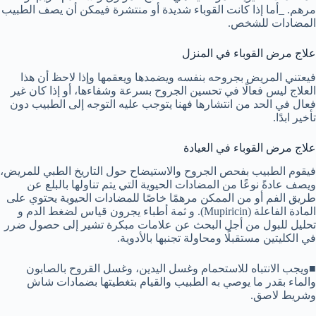
مرهم. _أما إذا كانت القوباء شديدة أو منتشرة فيمكن أن يصف الطبيب
المضادات للشخص.
علاج مرض القوباء في المنزل
فيعتني المريض بجروحه بنفسه ويضمدها ويعقمها وإذا لاحظ أن هذا
العلاج ليس فعالًا في تحسين الجروح بسرعة وشفاءها، أو إذا كان غير
فعال في الحد من انتشارها فهنا يتوجب عليه التوجه إلى الطبيب دون
تأخير ابدًا.
علاج مرض القوباء في العيادة
فيقوم الطبيب بفحص الجروح والاستيضاح حول التاريخ الطبي للمريض،
ويصف عادةً نوعًا من المضادات الحيوية التي يتم تناولها بالبلع عن
طريق الفم أو من الممكن مرهمًا خاصًا للمضادات الحيوية يحتوي على
المادة الفاعلة (Mupiricin). و ثمة أطباء يجرون قياس لضغط الدم و
تحليل للبول من أجل البحث عن علامات مبكرة تشير إلى حصول ضرر
في الكليتين مستقبلًا ومحاولة تجنبها بالأدوية.
■ويجب الانتباه للاستحمام وغسل اليدين، وغسل القروح بالصابون
والماء بقدر ما يوصي به الطبيب والقيام بتغطيتها بضمادات شاش
وشريط لاصق.