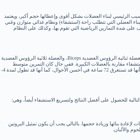
بب الرئيسي لبناء العضلات بشكل أقوى وإعطائها حجم أكبر، ويعتمد
البناء العضلي التي تتطلب راحة (استشفاء) ونظام غذائي متوازن وغني
على شدة التمارين الرياضية التي تقوم بها، وكذلك على النظام
باختلاف حجم العضلة التي يتم تدريبها. حيث تصنف عضلات الجسم إلى صغيرة مثل العضلة ثنائية الرؤوس العضدية Biceps، والعضلة ثلاثية الرؤوس العضدية
استشفاء مقارنة بالعضلات الكبيرة. ففي حال كان التمرين متوسط
الصعوبة تستغرق 48 ساعة، أما في حال التمارين العنيفة فقد تصل مدة الاستشفاء إلى ثلاثة أيام. أما بالانتقال للعضلات الكبيرة في الجسم نجد أنها قد تستغرق 72 ساعة في أحسن الأحوال، كما أنها قد تطول لمدة 4-
تالية للحصول على أفضل النتائج ولتسريع الاستشفاء أيضاً، وهي:
لإعادة بنائها وزيادة حجمها. بالتالي يجب أن يكون تمثيل البروتين