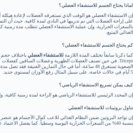
لماذا يحتاج الجسم للاستشفاء العضلي؟
إن الاستشفاء العضلي هو الوقت الذي تستغرقه العضلات لإعادة هيكلة ألي
على إراحة العضلات التي تم تدريبها في النادي لمدة كافية. حيث أن الت
بالسعرات الحرارية. وإن عملية الاستشفاء العضلي تتطلب مدة زمنية كا
الغذائي المتبع.
كم يحتاج الجسم للاستشفاء العضلي؟
كما ذكرنا سابقاً تختلف المدة اللازمة
للاستشفاء العضلي
Triceps. في حين تصنف العضلات الظهرية وعضلات الساقين كعضلات
5 أيام في حالات خاصة، على سبيل المثال رفع الأوزان لمستوى جديد.
كيف يمكن تسريع الاستشفاء الرياضي؟
إن المحدد الرئيسي للاستشفاء الرياضي هو الراحة لمدة زمنية كافية، و
تناول بروتينات للاستشفاء العضلي
إن تواجد البروتين ضمن النظام الغذائي للاعب كمال الأجسام هو عنصر أسا
بنسبة 40% من السعرات الحرارية اليومية وسطياً. كما يفضل الاعتماد على البروتين الحيواني أكثر من النباتي، وذلك بزيادة الوارد من البيض واللحوم والألبان.