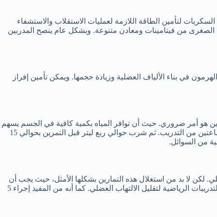
لسكريات لتأمين الطاقة اللازمة لعمليات الاستقلاب والاستشفاء
ئية الصغرى من فيتامينات ومعادن متنوعة. وبشكل عام ينصح المدربين
هرمون في بناء الألياف العضلية وزيادة حجمها. ويمكن تأمين إفراز
ين هو أمر ضروري. حيث أن توافر المياه بكمية كافية في الجسم يسهم
في تسريع عمليات الأيض metabolism، ويسهل نقل المواد الغذائية إلى العضلات. حيث ينصح أخصائي التغذية بشرب نصف ليتر من الماء خلال ساعتين من التدريب. ثم شرب حوالي ربع ليتر قبل التمرين بحوالي 15
ية من السوائل.
لي. لكن لا بد من استغلال هذه التمارين بشكلها الأمثل، حيث يجب أن
يتم تنفيذ حركات التمطيط والجسم لا يزال ساخناً أي بعد التمارين مباشرةً. ويمكن تحقيق أفضل النتائج بتخصيص 10 دقائق للتمطيط بعد انتهاء التدريبات الرياضية لتقليل الالتهاب العضلي. كما أنه من المفيد إجراء 5