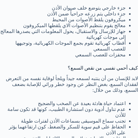
جزء خارجي يتوضع خلف صيوان الأذن
جزء داخلي يتم زرعه جراحياً ضمن الأذن
ميكروفون يلقط الأصوات من المحيط
معالج يقوم بتنظيم الأصوات الاي يلقطها الميكروفون
جهاز للإرسال والاستقبال، يحول المعلومات التي يصدرها المعالج
إلى موجات كهربائية
أقطاب كهربائية تقوم بجمع الموجات الكهربائية، وتوجيهها
للعصب السمعي
محفزات للعصب السمعي
كيف أحمي نفسي من نقص السمع؟
لابد للإنسان من أن ينتبه لسمعه جيداً ويلجأ لوقاية نفسه من التعرض
لفقدان السمع، بغض النظر عن وجود خطر وراثي للإصابة بضعف
السمع، وذلك من خلال:
اعتماد حياة هادئة بعيدة عن الصخب والضجيج
عدم تناول أدوية دون استشارة الطبيب، كونها قد تكون سامة
للأذن
تجنب سماع الموسيقى بسماعات الأذن لفترات طويلة
الحفاظ على قيم سوية للسكر والضغط، كون ارتفاعهما يؤثر
على الأذن