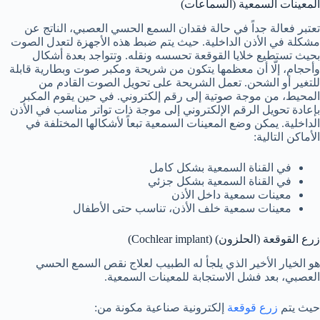
المعينات السمعية (السماعات)
تعتبر فعالة جداً في حالة فقدان السمع الحسي العصبي، الناتج عن
مشكلة في الأذن الداخلية. حيث يتم ضبط هذه الأجهزة لتعدل الصوت
بحيث تستطيع خلايا القوقعة تحسسه ونقله. وتتواجد بعدة أشكال
وأحجام، إلّا أن معظمها يتكون من شريحة ومكبر صوت وبطارية قابلة
للتغير أو الشحن. تعمل الشريحة على تحويل الصوت القادم من
المحيط، من موجة صوتية إلى رقم إلكتروني. في حين يقوم المكبر
بإعادة تحويل الرقم الإلكتروني إلى موجة ذات تواتر مناسب في الأذن
الداخلية. يمكن وضع المعينات السمعية تبعاً لأشكالها المختلفة في
الأماكن التالية:
في القناة السمعية بشكل كامل
في القناة السمعية بشكل جزئي
معينات سمعية داخل الأذن
معينات سمعية خلف الأذن، تناسب حتى الأطفال
زرع القوقعة (الحلزون) (Cochlear implant)
هو الخيار الأخير الذي يلجأ له الطبيب لعلاج نقص السمع الحسي
العصبي، بعد فشل الاستجابة للمعينات السمعية.
حيث يتم
زرع قوقعة
إلكترونية صناعية مكونة من: