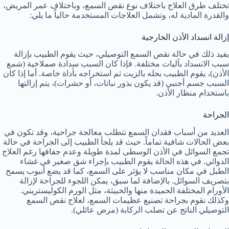
تختلف طرق العلاج باختلاف نوع نقص السمع، وباختلاف عمر المريض،
والقدرة المادية له، وتشمل العلاجات المستخدمة حالياً ما يلي:
إزالة انسداد الأذن الخارجية
يفيد ذلك في حالة نقص السمع التوصيلي، حيث يقوم الطبيب بإزالة
سبب الانسداد بآليات مختلفة. فإذا كان السبب سدادة صملاخية (شمع
الأذن)، يقوم الطبيب بحله بالزيت ثم استخراجه بأداة خاصة. أما إذا كان
السبب جسم أجنبي (قد يكون بذور نباتات، أو حشرات)، يتم إزالتها
باستخدام منظار الأذن.
الجراحة
العديد من أسباب فقدان السمع تتطلب معالجة جراحية، وقد تكون في
بعض الحالات شافية تماماً. حيث قد يلجأ الطبيب إلى الجراحة في حالة
تجمع السوائل في الأذن الوسطى لمدة طويلة وعدم جفافها رغم العلاج
الدوائي. في هذه الحالة يقوم الطبيب بإجراء شق صغير في غشاء
الطبل في مكان مناسب لا يؤثر على السمع، كما قد يضع أنبوب يسمح
بتصريف السوائل. بالإضافة لما سبق، يمكن اللجوء للجراحة لإزالة
الأورام المختلفة الحميدة منها والخبيثة، مثل الورم الكوليستريني.
وكذلك نقوم بجراحة تصنيع عظيمات السمع، لعلاج نقص السمع
التوصيلي الناتج عن تصلب الركابة (مرض عائلي).