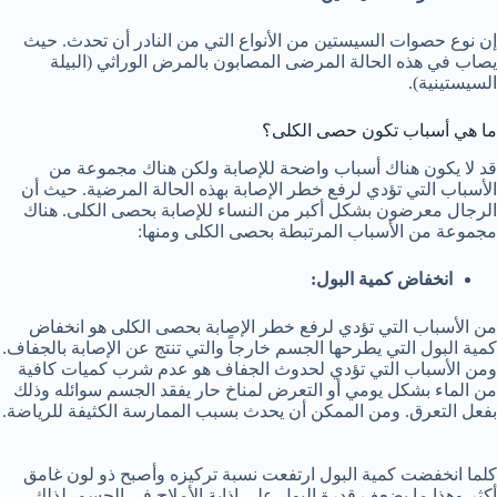
إن نوع حصوات السيستين من الأنواع التي من النادر أن تحدث. حيث
يصاب في هذه الحالة المرضى المصابون بالمرض الوراثي (البيلة
السيستينية).
ما هي أسباب تكون حصى الكلى؟
قد لا يكون هناك أسباب واضحة للإصابة ولكن هناك مجموعة من
الأسباب التي تؤدي لرفع خطر الإصابة بهذه الحالة المرضية. حيث أن
الرجال معرضون بشكل أكبر من النساء للإصابة بحصى الكلى. هناك
مجموعة من الأسباب المرتبطة بحصى الكلى ومنها:
انخفاض كمية البول:
من الأسباب التي تؤدي لرفع خطر الإصابة بحصى الكلى هو انخفاض
كمية البول التي يطرحها الجسم خارجاً والتي تنتج عن الإصابة بالجفاف.
ومن الأسباب التي تؤدي لحدوث الجفاف هو عدم شرب كميات كافية
من الماء بشكل يومي أو التعرض لمناخ حار يفقد الجسم سوائله وذلك
بفعل التعرق. ومن الممكن أن يحدث بسبب الممارسة الكثيفة للرياضة.
كلما انخفضت كمية البول ارتفعت نسبة تركيزه وأصبح ذو لون غامق
أكثر وهذا ما يضعف قدرة البول على إذابة الأملاح في الجسم. لذلك