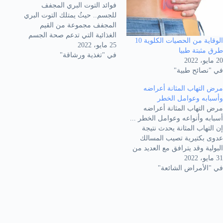
فوائد التوت البري المجفف
للجسم.. حيثُ يمتلك التوت البري
المجفف مجموعة من القيم
الغذائية التي تدعم صحة الجسم
الوقاية من الحصيات الكلوية 10
25 مايو، 2022
وتحافظ عليه. وله عدد جيد من
طرق مثبتة طبيا
في "تغذية ورشاقة"
مضادات الأكسدة التي تحارب
20 مايو، 2022
الجذور الحرة وترفع من مناعة
في "نصائح طبية"
جسم الإنسان. أيضا إنّ للتوت
للبري المجفف خواص مضادة
مرض التهاب المثانة أعراضه
للالتهابات تفيد…
وأسبابه وعوامل الخطر
مرض التهاب المثانة أعراضه
أسبابه وأنواعه وعوامل الخطر ...
إن التهاب المثانة يحدث نتيجة
عدوى بكتيرية تصيب المسالك
البولية وقد يترافق مع العديد من
31 مايو، 2022
الأعراض المؤلمة ومن الممكن أن
في "الأمراض الشائعة"
تتطور هذه المشكلة لمشكلة
خطيرة إذا انتشرت العدوى. دعونا
في هذا المقال عبر موقع ملهمون
شرح تفاصيل عدوى التهاب
المثانة. ما…