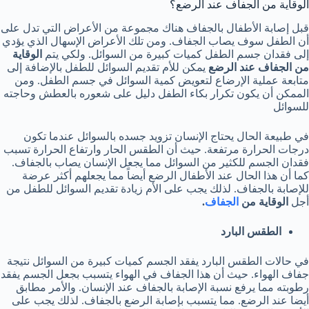
الوقاية من الجفاف عند الرضع؟
قبل إصابة الأطفال بالجفاف هناك مجموعة من الأعراض التي تدل على
أن الطفل سوف يصاب الجفاف. ومن تلك الأعراض الإسهال الذي يؤدي
إلى فقدان جسم الطفل كميات كبيرة من السوائل. ولكي يتم
الوقاية
من الجفاف
عند الرضع
يمكن للأم تقديم السوائل للطفل بالإضافة إلى
متابعة عملية الإرضاع لتعويض كمية السوائل في جسم الطفل. ومن
الممكن أن يكون تكرار بكاء الطفل دليل على شعوره بالعطش وحاجته
للسوائل
في طبيعة الحال يحتاج الإنسان تزويد جسده بالسوائل عندما تكون
درجات الحرارة مرتفعة. حيث أن الطقس الحار وارتفاع الحرارة تسبب
فقدان الجسم للكثير من السوائل مما يجعل الإنسان يصاب بالجفاف.
كما أن هذا الحال عند الأطفال الرضع أيضاً مما يجعلهم أكثر عرضة
للإصابة بالجفاف. لذلك يجب على الأم زيادة تقديم السوائل للطفل من
أجل
الوقاية من
الجفاف
.
الطقس البارد
في حالات الطقس البارد يفقد الجسم كميات كبيرة من السوائل نتيجة
جفاف الهواء. حيث أن هذا الجفاف في الهواء يتسبب بجعل الجسم يفقد
رطوبته مما يرفع نسبة الإصابة بالجفاف عند الإنسان. والأمر مطابق
أيضا عند الرضع. مما يتسبب بإصابة الرضع بالجفاف. لذلك يجب على