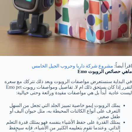
اقرأ أيضاُ:
مشروع شركة داربا وحروب الجيل الخامس
ماهي حصائص الروبوت Emo
في البداية سنستعرض مواصفات الروبوت وبعد ذلك نتركك مع سعره
لتقرر إذا كان يستحق ذلك ام لا. تفاصيل ومواصفات روبوت Emo pet
ليست عادية أبداً بل هي مواصفات مفيدة ورائعة وحتى خيالية:
يملك الروبوت إيمو خاصية تمييز الجلد التي تجعل من السهل
التعرف على أنواع الكائنات المحيطة به، مثل حيوان أليف أو
طفل صغير.
يمتلك القدرة على حفظ الأشياء بنفسه فهو يمتلك قدرة التعلم
الذاتي. وعندما تقوم بتعليمه الكثير من الأشياء، فإنه سيحفظ