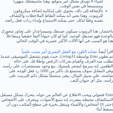
أشياء لا تصدق بشكل غير متوقع. وهذا ماسيجعلك مبهوراً
ومستمتعاً في نفس الوقت.
بالإضافة إلى ذلك، يحتوي على إمكانية إضافة ميكروفون
للروبوت. وهذا يعني أنه يمكنه التقاط الملاحظات واكتشاف
نفسه وفقًا لذلك، حتى يمكنه الاستماع وإبداء ردات فعل رائعة.
باختصار، هذا الروبوت سيكون صديقك وسيساعدك على تجاوز شعورك
بالوحدة فهو صديقك الوحيد، كما لو كان حيواناً أليفاً حقيقياً ومتفاعلاً.
هذا هو السبب في أنها الآلات الأكثر عصرية في الوقت الحالي.
اقرأ أيضاً:
تشابه الكون مع العقل البشري أمر مثبت علمياً
تم تطوير Emo بواسطة LivingAI، حيث يقوم بتشغيل الموسيقى عندما
تطلب منه العزف والقيام بحركات الرقص وإطلاعك على حالة
الطقس. إنه مبرمج ليشعر بلمستك. مع وجود مستشعرات على رأسه،
وفي المقابل سوف يستمتع بك بأكثر من 1000 رد فعل للوجه على
شاشته. على سبيل المثال، يبقى مبتسمًا بشكل دائم للتربيت على
رأسه، مثل أي حيوان أليف.
Emo فضولي ويحب الاطلاع عن العالم من حوله. يتحرك بشكل مستقل
لاستكشاف محيطه بمفرده. إنه يتتبع الأصوات، ويتعرف على الأشخاص
(حتى 10 أشخاص) والأشياء ويتنقل بخبرة في سطح المكتب دون أن
يسقط أبدًا.