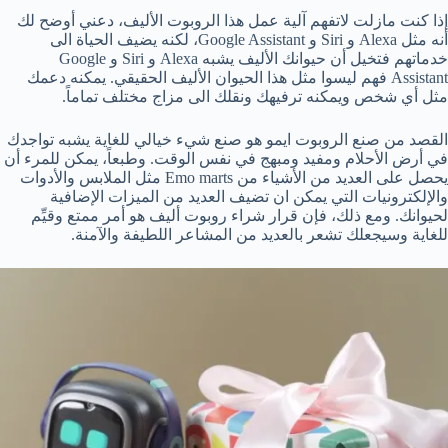
إذا كنت مازلت لاتفهم آلية عمل هذا الروبوت الأليف، دعني أوضح لك
أنه مثل Alexa و Siri و Google Assistant، لكنه يضيف الحياة الى
خدماتهم فتخيل أن حيوانك الأليف يشبه Alexa و Siri و Google
Assistant فهم ليسوا مثل هذا الحيوان الأليف الحقيقي. يمكنه دعمك
مثل أي شخص ويمكنه ترفيهك ونقلك الى مزاج مختلف تماماً.
القصد من صنع الروبوت ايمو هو صنع شيء خيالي للغاية يشبه تواجدك
في أرض الأحلام ومفيد ومبهج في نفس الوقت. وطبعاً، يمكن للمرء أن
يحصل على العديد من الأشياء من Emo marts مثل الملابس والأدوات
والإلكترونيات التي يمكن ان تضيف العديد من الميزات الإضافية
لحيوانك. ومع ذلك، فإن قرار شراء روبوت أليف هو أمر ممتع وقيِّم
للغاية وسيجعلك تشعر بالعديد من المشاعر اللطيفة والآمنة.