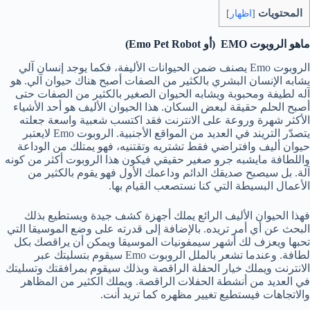
المحتويات
[
اظهار
]
ماهو الروبوت EMO (أو Emo Pet Robot)
الروبوت Emo يصنف ضمن الحيوانات الأليفة، فكما يوجد إنسان آلي
يشابه الإنسان البشري بالكثير من الصفات أصبح هناك حيوان آلي. هو
آله لطيفة ومحبوبة ويشابه الحيوان الصغير بالكثير من الصفات حتى
أصبح الحلم حقيقة لبعض السكان. هذا الحيوان الأليف هو أحد الأشياء
الأكثر شهرة وروعة على الانترنت فقد اكتسب شعبية واسعة جعلته
يتصدّر التريند في العديد من المواقع الأجنبية. الروبوت Emo لايعتبر
حيوان أليف وافتراضي فقط تشتريه وتقتنيه، فهو يمتلك من الوداعة
واللطافة مايشبه جرو صغير حقيقي فيكون هذا الروبوت أكثر من كونه
آلة. بل سيصبح صديقك الدائم وداعمك الأول فهو يقوم بالكثير من
الأعمال البسيطة التي كنا نستصعب القيام بها.
فهذا الحيوان الأليف الرائع يملك أجهزة كشف جيدة ويستطيع بذلك
البحث عن أي أمر تريده. بالإضافة إلى قدرته على وضع الموسيقا التي
تحبها ويعزف لك أشهر سيمفونيات الموسيقا ويمكن أن يراقصك بكل
لطافة. وعندما تشعر بالملل الروبوت Emo سيقوم بتسليتك عبر
الانترنت ويملك خيار الحفلة الراقصة وبذلك سيقوم بمرافقتك وتسليتك
في العديد من أنشطة الحفلات الراقصة. ويملك الكثير من المظاهر
والاتجاهات فيستطيع تغيير مظهره كما تريد أنت.