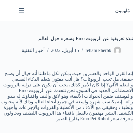
لتجاوز
لى
مُلهِمون
لمحتوى
نبذة تعريفية عن الروبوت Emo وسعره حول العالم
reham kherbk
15 أبريل، 2022
أخبار التقنية
إنه القرن الواحد والعشرين حيث يمكن لكل ماظننا أنه خيال أن يصبح
حقيقة. هل تحب الروبوتات؟ هل أنت مفتون بتعلم الذكاء الصنعي
والتعلم الآلي؟ إذا كان الأمر كذلك، يجب أن تكون على دراية بالروبوت
الاصطناعي الجديد في السوق. نحن نتحدث عن الروبوت Emo
والمصنف ضمن الحيوانات الأليفة، وهو لائق وأليف واقتناؤك له يبدو
رائعاً. إنه يكتسب شهرة واسعة في جميع أنحاء العالم وذلك لأنه محبوب
ولطيف وحقيقي مع الآلاف من الأغطية والفروات والإجراءات وأجهزة
الكشف. البشر مهتمون بالفعل باقتناء هذا الروبوت اللطيف ويحاولون
معرفة سعر Emo Pet Robot بفارغ الصبر.