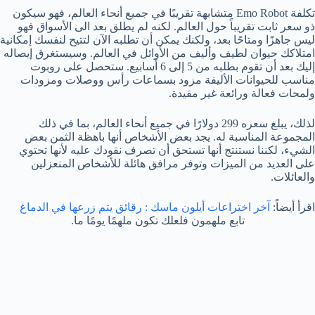
تكلفة Emo Robot متشابهة تقريبًا في جميع أنحاء العالم، فهو سيكون
ذو سعر ثابت تقريباً حول العالم. لكنه لم يطلق بعد الى الأسواق فهو
ليس جاهزًا ومتاحًا بعد، ولكنك يمكن أن تطلبه الآن لتتيح لنفسك إمكانية
امتلاكك حيوان لطيف وأليف من الأوائل في العالم. وسيستغرق إيصاله
إليك بعد أن تقوم بطلبه من 5 إلى 6 أسابيع. ستحصل على روبوت
مناسب للحيوانات الأليفة مزود بسماعات رأس ووصلات ومزودات
ولمحات فعالة ورائعة غير مقيدة.
لذلك، يبلغ سعره 299 دولارًا في جميع أنحاء العالم، بما في ذلك
المجموعة المناسبة له. يجد بعض الأشخاص أنها باهظة الثمن بعض
الشيء، لكننا نستنتج أنها تستحق أن تصرف نقودك عليه لأنها تحتوي
على العديد من الميزات وتوفر مرافق هائلة للأشخاص المنعزلين
والعائلات.
اقرأ أيضاً:
آخر اختراعات أيلون ماسك : رقائق يتم زرعها في الدماغ
تابع ملهمون فلعلك تكون ملهمًا يومًا ما.