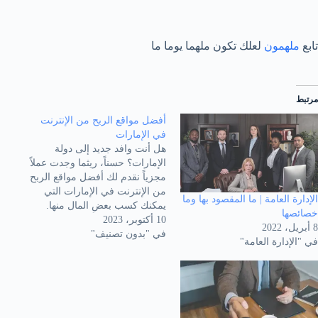
تابع
ملهمون
لعلك تكون ملهما يوما ما
مرتبط
أفضل مواقع الربح من الإنترنت
في الإمارات
هل أنت وافد جديد إلى دولة
الإمارات؟ حسناً، ريثما وجدت عملاً
مجزياً نقدم لك أفضل مواقع الربح
من الإنترنت في الإمارات التي
الإدارة العامة | ما المقصود بها وما
يمكنك كسب بعض المال منها.
خصائصها
10 أكتوبر، 2023
فنحن نعرف جميعاً تكاليف
8 أبريل، 2022
في "بدون تصنيف"
المعيشة الباهظة في مدن مثل
في "الإدارة العامة"
دبي وأبو ظبي، لذلك يجب إنشاء
دخل مادي فور وصولك. ومن
يدري؟ ربما وجدت…